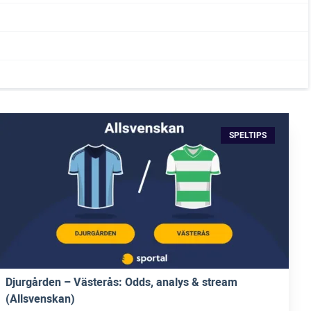
SPELTIPS
Djurgården – Västerås: Odds, analys & stream
(Allsvenskan)