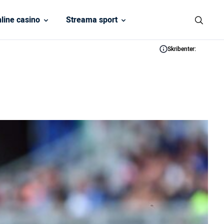
line casino
Streama sport
Skribenter: