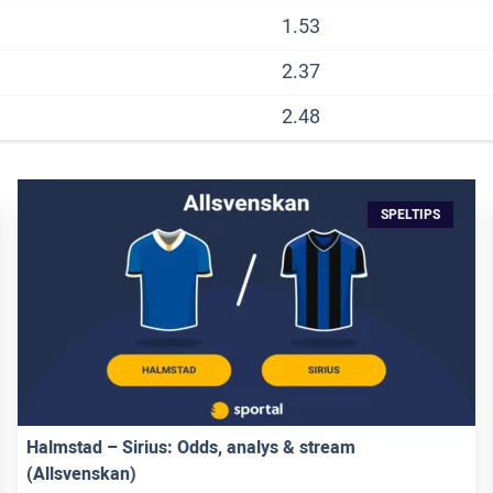
1.53
2.37
2.48
SPELTIPS
Halmstad – Sirius: Odds, analys & stream
(Allsvenskan)