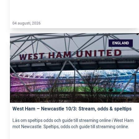
04 augusti, 2026
ENGLAND
West Ham – Newcastle 10/3: Stream, odds & speltips
Läs om speltips odds och guide till streaming online i West Ham
mot Newcastle. Speltips, odds och guide till streaming online.