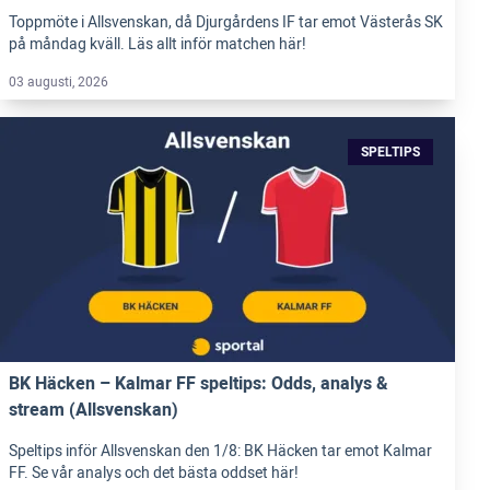
Toppmöte i Allsvenskan, då Djurgårdens IF tar emot Västerås SK
på måndag kväll. Läs allt inför matchen här!
03 augusti, 2026
SPELTIPS
BK Häcken – Kalmar FF speltips: Odds, analys &
stream (Allsvenskan)
Speltips inför Allsvenskan den 1/8: BK Häcken tar emot Kalmar
FF. Se vår analys och det bästa oddset här!