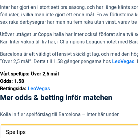
Inter har gjort en i stort sett bra säsong, och har länge känts so
förluster, i vilka man inte gjort ett enda mål. En av förluster
sex raka derbysegrar har man nu fem raka utan vinst, varav tre 
Utöver uttåget ur Coppa Italia har Inter också förlorat sina tv
Kan Inter vakna till liv här, i Champions League-mötet med Ba
Barcelona är ett väldigt offensivt skickligt lag, och med den hö
“Över 2,5 mål”. Detta till 1.58 gånger pengarna hos
LeoVegas
.
Vårt speltips: Över 2,5 mål
Odds: 1.58
Bettingsida:
LeoVegas
Mer odds & betting inför matchen
Kolla in fler spelförslag till Barcelona – Inter här under.
Speltips