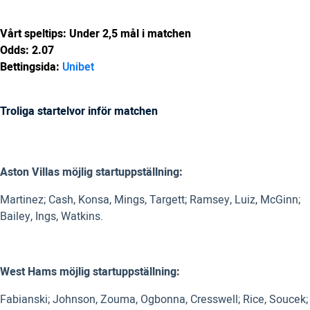
Vårt speltips: Under 2,5 mål i matchen
Odds: 2.07
Bettingsida:
Unibet
Troliga startelvor inför matchen
Aston Villas möjlig startuppställning:
Martinez; Cash, Konsa, Mings, Targett; Ramsey, Luiz, McGinn;
Bailey, Ings, Watkins.
West Hams möjlig startuppställning:
Fabianski; Johnson, Zouma, Ogbonna, Cresswell; Rice, Soucek;