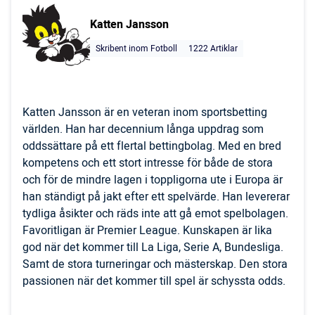
Katten Jansson
Skribent inom Fotboll
1222 Artiklar
Katten Jansson är en veteran inom sportsbetting
världen. Han har decennium långa uppdrag som
oddssättare på ett flertal bettingbolag. Med en bred
kompetens och ett stort intresse för både de stora
och för de mindre lagen i toppligorna ute i Europa är
han ständigt på jakt efter ett spelvärde. Han levererar
tydliga åsikter och räds inte att gå emot spelbolagen.
Favoritligan är Premier League. Kunskapen är lika
god när det kommer till La Liga, Serie A, Bundesliga.
Samt de stora turneringar och mästerskap. Den stora
passionen när det kommer till spel är schyssta odds.