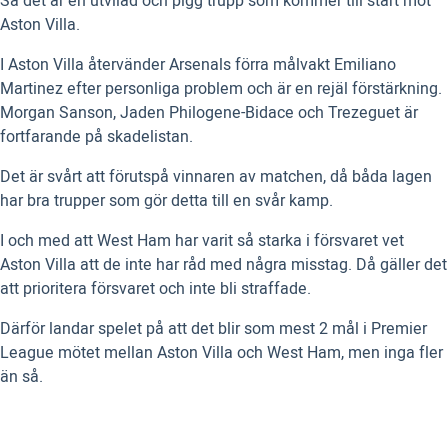
Så det är en utvilad och pigg trupp som kommer till start mot
Aston Villa.
I Aston Villa återvänder Arsenals förra målvakt Emiliano
Martinez efter personliga problem och är en rejäl förstärkning.
Morgan Sanson, Jaden Philogene-Bidace och Trezeguet är
fortfarande på skadelistan.
Det är svårt att förutspå vinnaren av matchen, då båda lagen
har bra trupper som gör detta till en svår kamp.
I och med att West Ham har varit så starka i försvaret vet
Aston Villa att de inte har råd med några misstag. Då gäller det
att prioritera försvaret och inte bli straffade.
Därför landar spelet på att det blir som mest 2 mål i Premier
League mötet mellan Aston Villa och West Ham, men inga fler
än så.