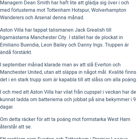
Managern Dean Smith har haft lite att glädja sig över i och
med förlusterna mot Tottenham Hotspur, Wolverhampton
Wanderers och Arsenal denna månad.
Aston Villa har tappat talismanen Jack Grealish till
ligamästarna Manchester City. I stället har de plockat in
Emiliano Buendia, Leon Bailey och Danny Ings. Truppen är
ändå förstärkt.
I september månad klarade man av att slå Everton och
Manchester United, utan att släppa in något mål. Kvalité finns
det i en stark trupp som är kapabla till att slåss om alla poäng.
I och med att Aston Villa har vilat från cupspel i veckan har de
kunnat ladda om batterierna och jobbat på sina bekymmer i 9
dagar.
Om detta räcker för att ta poäng mot formstarka West Ham
återstår att se.