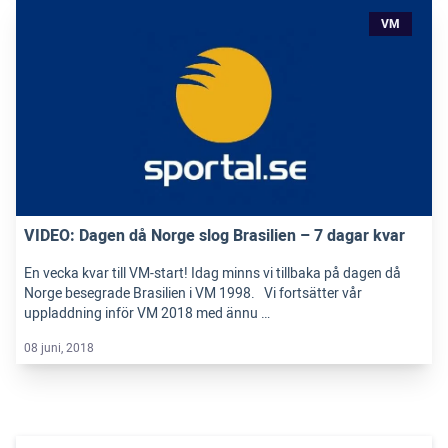
VM
VIDEO: Dagen då Norge slog Brasilien – 7 dagar kvar
En vecka kvar till VM-start! Idag minns vi tillbaka på dagen då
Norge besegrade Brasilien i VM 1998. Vi fortsätter vår
uppladdning inför VM 2018 med ännu …
08 juni, 2018