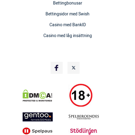
Bettingbonusar
Bettingsidor med Swish
Casino med BankID
Casino med låg insättning