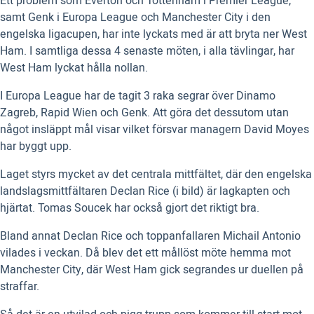
Ett problem som Everton och Tottenham i Premier League,
samt Genk i Europa League och Manchester City i den
engelska ligacupen, har inte lyckats med är att bryta ner West
Ham. I samtliga dessa 4 senaste möten, i alla tävlingar, har
West Ham lyckat hålla nollan.
I Europa League har de tagit 3 raka segrar över Dinamo
Zagreb, Rapid Wien och Genk. Att göra det dessutom utan
något insläppt mål visar vilket försvar managern David Moyes
har byggt upp.
Laget styrs mycket av det centrala mittfältet, där den engelska
landslagsmittfältaren Declan Rice (i bild) är lagkapten och
hjärtat. Tomas Soucek har också gjort det riktigt bra.
Bland annat Declan Rice och toppanfallaren Michail Antonio
vilades i veckan. Då blev det ett mållöst möte hemma mot
Manchester City, där West Ham gick segrandes ur duellen på
straffar.