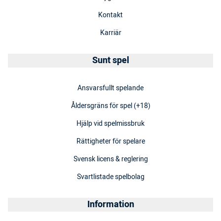
Kontakt
Karriär
Sunt spel
Ansvarsfullt spelande
Åldersgräns för spel (+18)
Hjälp vid spelmissbruk
Rättigheter för spelare
Svensk licens & reglering
Svartlistade spelbolag
Information