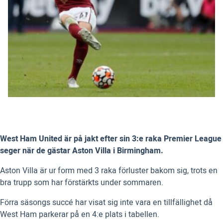
West Ham United är på jakt efter sin 3:e raka Premier League
seger när de gästar Aston Villa i Birmingham.
Aston Villa är ur form med 3 raka förluster bakom sig, trots en
bra trupp som har förstärkts under sommaren.
Förra säsongs succé har visat sig inte vara en tillfällighet då
West Ham parkerar på en 4:e plats i tabellen.