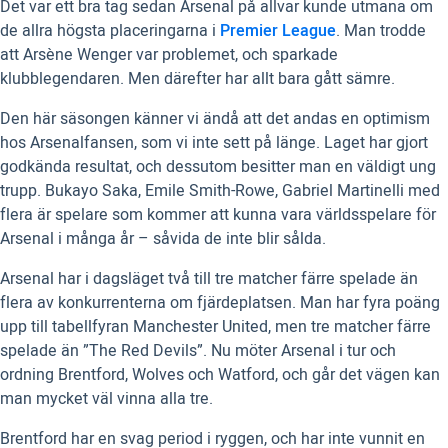
Det var ett bra tag sedan Arsenal på allvar kunde utmana om
de allra högsta placeringarna i
Premier League
. Man trodde
att Arsène Wenger var problemet, och sparkade
klubblegendaren. Men därefter har allt bara gått sämre.
Den här säsongen känner vi ändå att det andas en optimism
hos Arsenalfansen, som vi inte sett på länge. Laget har gjort
godkända resultat, och dessutom besitter man en väldigt ung
trupp. Bukayo Saka, Emile Smith-Rowe, Gabriel Martinelli med
flera är spelare som kommer att kunna vara världsspelare för
Arsenal i många år – såvida de inte blir sålda.
Arsenal har i dagsläget två till tre matcher färre spelade än
flera av konkurrenterna om fjärdeplatsen. Man har fyra poäng
upp till tabellfyran Manchester United, men tre matcher färre
spelade än ”The Red Devils”. Nu möter Arsenal i tur och
ordning Brentford, Wolves och Watford, och går det vägen kan
man mycket väl vinna alla tre.
Brentford har en svag period i ryggen, och har inte vunnit en