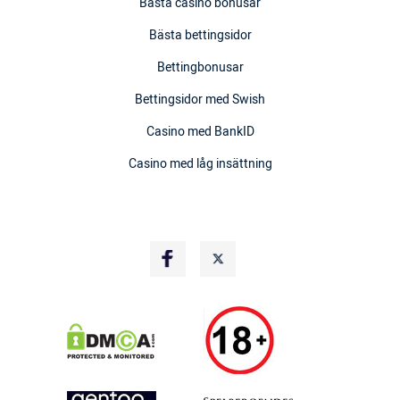
Bästa casino bonusar
Bästa bettingsidor
Bettingbonusar
Bettingsidor med Swish
Casino med BankID
Casino med låg insättning