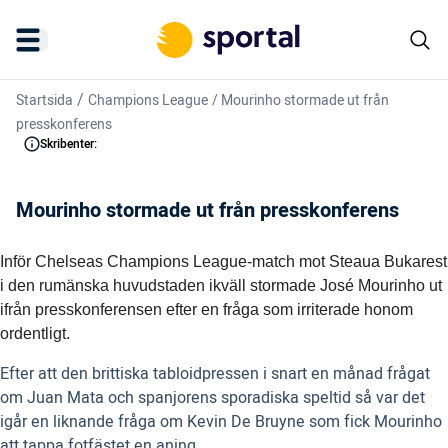
/
Startsida
Champions League
/
Mourinho stormade ut från
presskonferens
Skribenter:
Mourinho stormade ut från presskonferens
Inför Chelseas Champions League-match mot Steaua Bukarest
i den rumänska huvudstaden ikväll stormade José Mourinho ut
ifrån presskonferensen efter en fråga som irriterade honom
ordentligt.
Efter att den brittiska tabloidpressen i snart en månad frågat
om Juan Mata och spanjorens sporadiska speltid så var det
igår en liknande fråga om Kevin De Bruyne som fick Mourinho
att tappa fotfästet en aning.